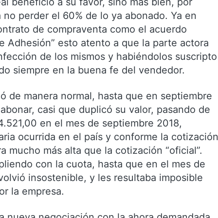
l beneficio a su favor, sino más bien, por
ra no perder el 60% de lo ya abonado. Ya en
contrato de compraventa como el acuerdo
e Adhesión” esto atento a que la parte actora
onfección de los mismos y habiéndolos suscripto
do siempre en la buena fe del vendedor.
rió de manera normal, hasta que en septiembre
 abonar, casi que duplicó su valor, pasando de
4.521,00 en el mes de septiembre 2018,
ia ocurrida en el país y conforme la cotizació
ra mucho más alta que la cotización “oficial”.
mpliendo con la cuota, hasta que en el mes de
olvió insostenible, y les resultaba imposible
por la empresa.
a nueva negociación con la ahora demandada,