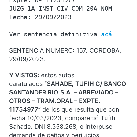
Expte. Nº 11754977
JUZG 1A INST CIV COM 20A NOM
Fecha: 29/09/2023
Ver sentencia definitiva 
acá
SENTENCIA NUMERO: 157. CORDOBA,
29/09/2023.
Y VISTOS:
estos autos
caratulados
“SAHADE, TUFIH C/ BANCO
SANTANDER RIO
S.A. – ABREVIADO –
OTROS – TRAM.ORAL – EXPTE.
11754977”
de los que resulta que con
fecha 10/03/2023, compareció Tufih
Sahade
,
DNI 8.358.268, e interpuso
demanda de daños y perjuicios